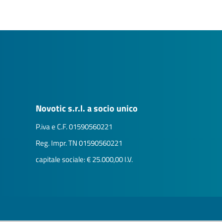
Novotic s.r.l. a socio unico
P.iva e C.F. 01590560221
Reg. Impr. TN 01590560221
capitale sociale: € 25.000,00 I.V.