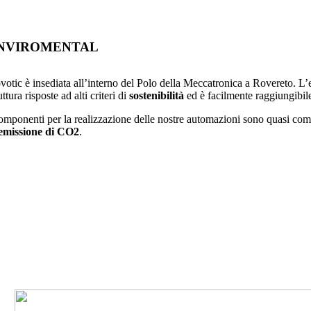
NVIROMENTAL
otic è insediata all’interno del Polo della Meccatronica a Rovereto. L’ene
uttura risposte ad alti criteri di
sostenibilità
ed è facilmente raggiungibile
componenti per la realizzazione delle nostre automazioni sono quasi c
emissione di CO2
.